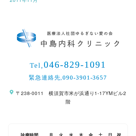
046-829-1091
Tel,
緊急連絡先,
090-3901-3657
〒238-0011 横須賀市米が浜通り1-17YMビル2
階
診療時間
月
火
水
木
金
土
日
祝