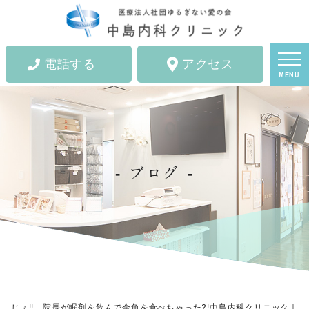
電話する
アクセス
MENU
ブログ
じぇ!! 院長が眠剤を飲んで金魚を食べちゃった?!中島内科クリニック｜