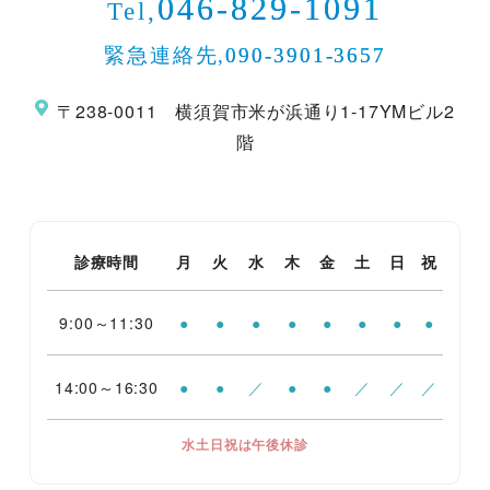
046-829-1091
Tel,
緊急連絡先,
090-3901-3657
〒238-0011 横須賀市米が浜通り1-17YMビル2
階
診療時間
月
火
水
木
金
土
日
祝
9:00～11:30
●
●
●
●
●
●
●
●
14:00～16:30
●
●
／
●
●
／
／
／
水土日祝は午後休診