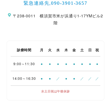
緊急連絡先,
090-3901-3657
〒238-0011 横須賀市米が浜通り1-17YMビル2
階
診療時間
月
火
水
木
金
土
日
祝
9:00～11:30
●
●
●
●
●
●
●
●
14:00～16:30
●
●
／
●
●
／
／
／
水土日祝は午後休診