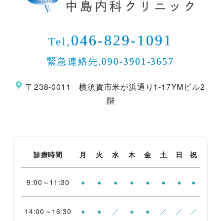
046-829-1091
Tel,
緊急連絡先,
090-3901-3657
〒238-0011 横須賀市米が浜通り1-17YMビル2
階
診療時間
月
火
水
木
金
土
日
祝
9:00～11:30
●
●
●
●
●
●
●
●
14:00～16:30
●
●
／
●
●
／
／
／