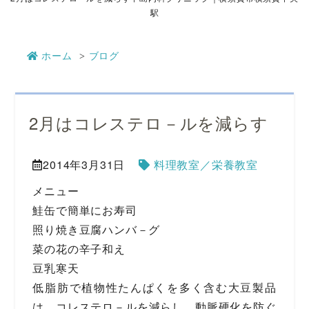
駅
ホーム
ブログ
2月はコレステロ－ルを減らす
2014年3月31日
料理教室／栄養教室
メニュー
鮭缶で簡単にお寿司
照り焼き豆腐ハンバ－グ
菜の花の辛子和え
豆乳寒天
低脂肪で植物性たんぱくを多く含む大豆製品
は、コレステロ－ルを減らし、動脈硬化を防ぐ