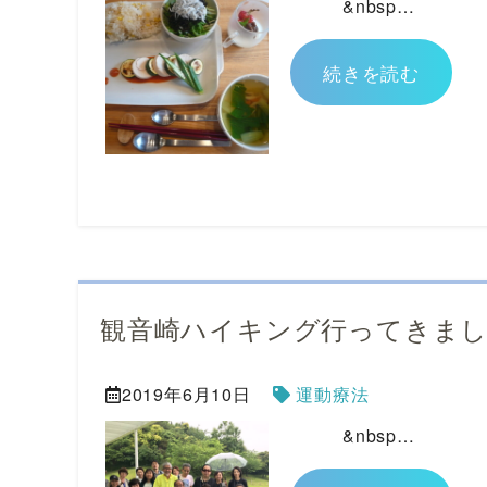
&nbsp…
続きを読む
観音崎ハイキング行ってきま
2019年6月10日
運動療法
&nbsp…