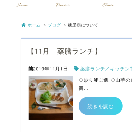
Home
Doctor
Clinic
ホーム
ブログ
糖尿病について
【11月 薬膳ランチ】
2019年11月1日
薬膳ランチ／キッチン
◇炒り卵ご飯 ◇山芋の
棗…
続きを読む