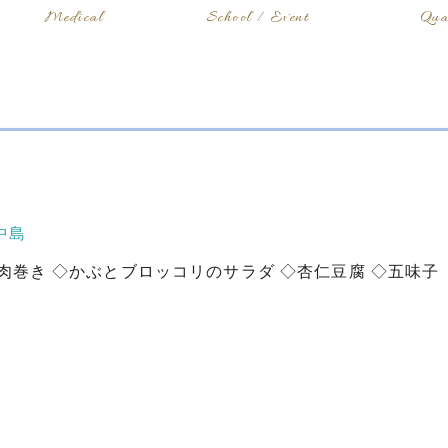
Medical
School / Event
Qua
中島
肉巻き ◇かぶとブロッコリのサラダ ◇杏仁豆腐 ◇五味子